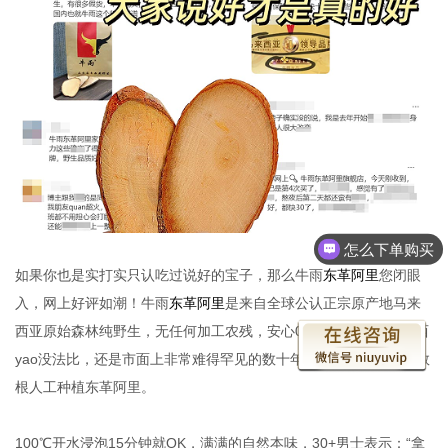
怎么下单购买
如果你也是实打实只认吃过说好的宝子，那么牛雨
东革阿里
您闭眼
入，网上好评如潮！牛雨
东革阿里
是来自全球公认正宗原产地马来
西亚原始森林纯野生，无任何加工农残，安心0幅作用，保键品、西
yao没法比，还是市面上非常难得罕见的数十年老根，一根相当于数
根人工种植东革阿里。
100℃开水浸泡15分钟就OK，满满的自然本味，30+男士表示：“拿